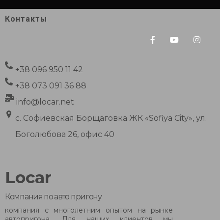
Контакты
+38 096 950 11 42
+38 073 091 36 88
info@locar.net
с. Софиевская Борщаговка ЖК «Sofiya City», ул.
Боголюбова 26, офис 40
Locar
Компания по авто пригону
компания с многолетним опытом на рынке
автопригона. Для наших клиентов мы