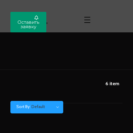
Locar
Оставить
Автопригон
заявку
6
item
Sort By:
Default