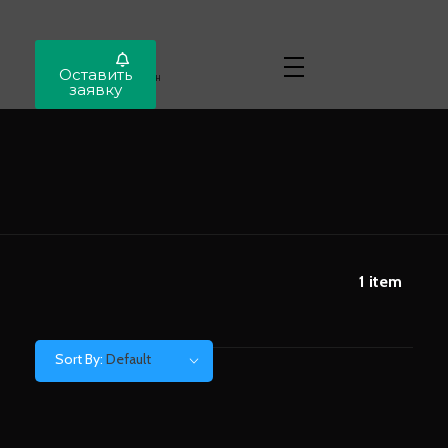
Locar
Оставить
Автопригон
заявку
1
item
Sort By:
Default