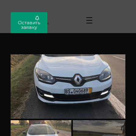
Locar
Оставить
Автопригон
заявку