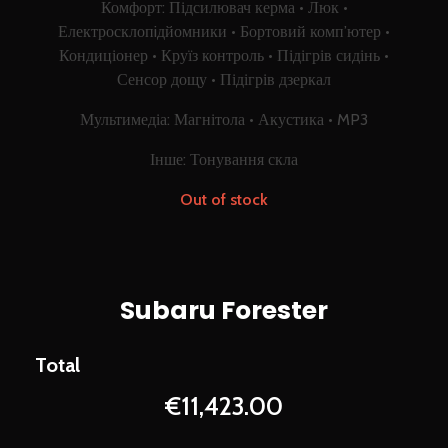
Комфорт: Підсилювач керма • Люк •
Електросклопiдйомники • Бортовий комп’ютер •
Кондиціонер • Круїз контроль • Підігрів сидінь •
Сенсор дощу • Підігрів дзеркал
Мультимедіа: Магнітола • Акустика • MP3
Інше: Тонування скла
Out of stock
Subaru Forester
€
11,423.00