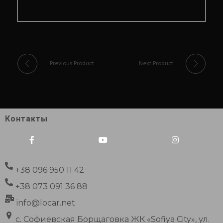
Previous Product
Next Product
Контакты
+38 096 950 11 42
+38 073 091 36 88
info@locar.net
с. Софиевская Борщаговка ЖК «Sofiya City», ул.