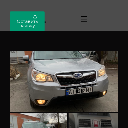
Locar
Оставить
Автопригон
заявку