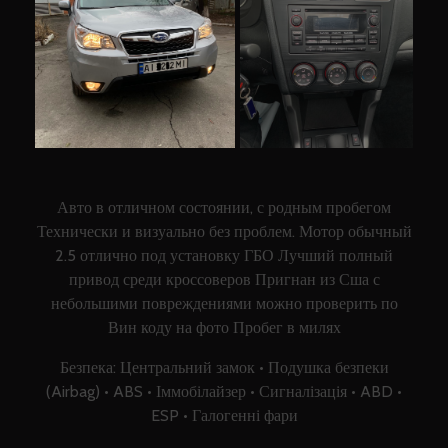
Авто в отличном состоянии, с родным пробегом
Технически и визуально без проблем. Мотор обычный
2.5 отлично под установку ГБО Лучший полный
привод среди кроссоверов Пригнан из Сша с
небольшими повреждениями можно проверить по
Вин коду на фото Пробег в милях
Безпека: Центральний замок • Подушка безпеки
(Airbag) • ABS • Іммобілайзер • Сигналізація • ABD •
ESP • Галогенні фари